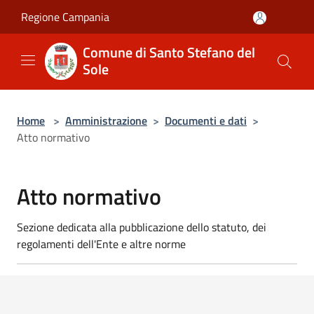
Salta al contenuto principale
Regione Campania
Comune di Santo Stefano del
Sole
Home
>
Amministrazione
>
Documenti e dati
>
Atto normativo
Atto normativo
Sezione dedicata alla pubblicazione dello statuto, dei
regolamenti dell'Ente e altre norme