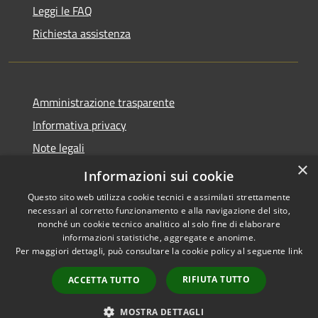
Leggi le FAQ
Richiesta assistenza
Amministrazione trasparente
Informativa privacy
Note legali
×
Dichiarazione di accessibilità
Informazioni sui cookie
Questo sito web utilizza cookie tecnici e assimilati strettamente
necessari al corretto funzionamento e alla navigazione del sito,
nonché un cookie tecnico analitico al solo fine di elaborare
informazioni statistiche, aggregate e anonime.
RSS
Copyright © 2026 • Comune di
Per maggiori dettagli, può consultare la cookie policy al seguente
link
Accessibilità
Santo Stefano del Sole •
Privacy
Municipium
Powered by
•
RIFIUTA TUTTO
ACCETTA TUTTO
Cookie
Accesso redazione
Mappa del sito
MOSTRA DETTAGLI