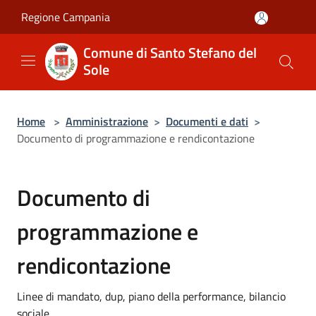
Salta al contenuto principale
Regione Campania
Comune di Santo Stefano del
Sole
Home
>
Amministrazione
>
Documenti e dati
>
Documento di programmazione e rendicontazione
Documento di
programmazione e
rendicontazione
Linee di mandato, dup, piano della performance, bilancio
sociale