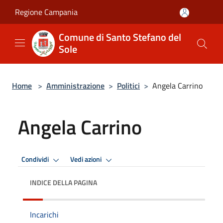
Salta al contenuto principale
Regione Campania
Comune di Santo Stefano del
Sole
Home
>
Amministrazione
>
Politici
>
Angela Carrino
Angela Carrino
Condividi
Vedi azioni
INDICE DELLA PAGINA
Incarichi