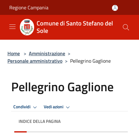
Salta al contenuto principale
Regione Campania
Comune di Santo Stefano del
Sole
Home
>
Amministrazione
>
Personale amministrativo
>
Pellegrino Gaglione
Pellegrino Gaglione
Condividi
Vedi azioni
INDICE DELLA PAGINA