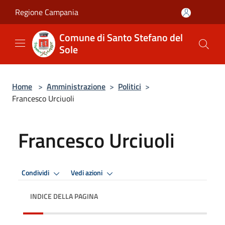
Salta al contenuto principale
Regione Campania
Comune di Santo Stefano del
Sole
Home
>
Amministrazione
>
Politici
>
Francesco Urciuoli
Francesco Urciuoli
Condividi
Vedi azioni
INDICE DELLA PAGINA