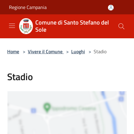
Salta al contenuto principale
Regione Campania
Comune di Santo Stefano del
Sole
Home
>
Vivere il Comune
>
Luoghi
>
Stadio
Stadio