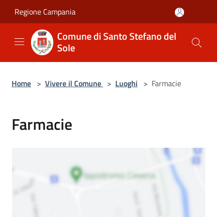
Salta al contenuto principale
Regione Campania
Comune di Santo Stefano del
Sole
Home
>
Vivere il Comune
>
Luoghi
>
Farmacie
Farmacie