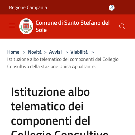
Salta al contenuto principale
Regione Campania
Comune di Santo Stefano del
Sole
Home
>
Novità
>
Avvisi
>
Viabilità
>
Istituzione albo telematico dei componenti del Collegio
Consultivo della stazione Unica Appaltante.
Istituzione albo
telematico dei
componenti del
Collegio Consultivo