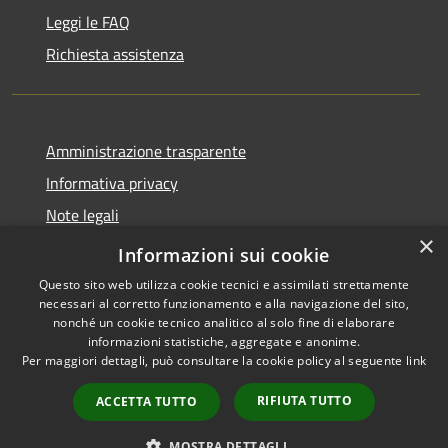
Leggi le FAQ
Richiesta assistenza
Amministrazione trasparente
Informativa privacy
Note legali
×
Dichiarazione di accessibilità
Informazioni sui cookie
Questo sito web utilizza cookie tecnici e assimilati strettamente
necessari al corretto funzionamento e alla navigazione del sito,
nonché un cookie tecnico analitico al solo fine di elaborare
informazioni statistiche, aggregate e anonime.
RSS
Copyright © 2026 • Comune di
Per maggiori dettagli, può consultare la cookie policy al seguente
link
Accessibilità
Santo Stefano del Sole •
Privacy
Municipium
Powered by
•
RIFIUTA TUTTO
ACCETTA TUTTO
Cookie
Accesso redazione
Mappa del sito
MOSTRA DETTAGLI