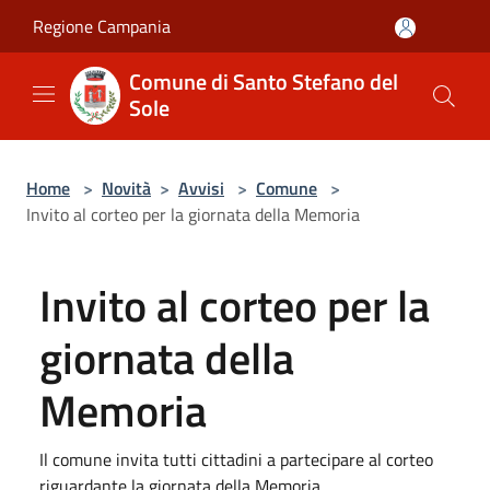
Salta al contenuto principale
Regione Campania
Comune di Santo Stefano del
Sole
Home
>
Novità
>
Avvisi
>
Comune
>
Invito al corteo per la giornata della Memoria
Invito al corteo per la
giornata della
Memoria
Il comune invita tutti cittadini a partecipare al corteo
riguardante la giornata della Memoria