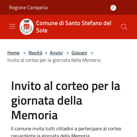
Salta al contenuto principale
Regione Campania
Comune di Santo Stefano del
Sole
Home
>
Novità
>
Avvisi
>
Giovani
>
Invito al corteo per la giornata della Memoria
Invito al corteo per la
giornata della
Memoria
Il comune invita tutti cittadini a partecipare al corteo
riguardante la giornata della Memoria