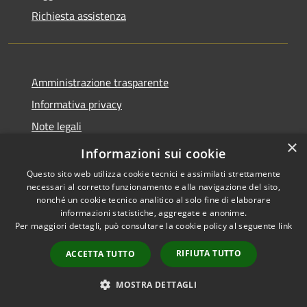
Richiesta assistenza
Amministrazione trasparente
Informativa privacy
Note legali
×
Dichiarazione di accessibilità
Informazioni sui cookie
Questo sito web utilizza cookie tecnici e assimilati strettamente
necessari al corretto funzionamento e alla navigazione del sito,
nonché un cookie tecnico analitico al solo fine di elaborare
informazioni statistiche, aggregate e anonime.
RSS
Copyright © 2026 • Comune di
Per maggiori dettagli, può consultare la cookie policy al seguente
link
Accessibilità
Santo Stefano del Sole •
Privacy
Municipium
Powered by
•
RIFIUTA TUTTO
ACCETTA TUTTO
Cookie
Accesso redazione
Mappa del sito
MOSTRA DETTAGLI