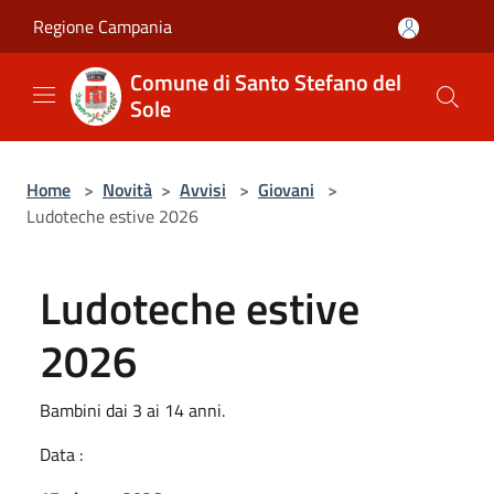
Salta al contenuto principale
Regione Campania
Comune di Santo Stefano del
Sole
Home
>
Novità
>
Avvisi
>
Giovani
>
Ludoteche estive 2026
Ludoteche estive
2026
Bambini dai 3 ai 14 anni.
Data :