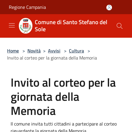
Salta al contenuto principale
Regione Campania
Comune di Santo Stefano del
Sole
Home
>
Novità
>
Avvisi
>
Cultura
>
Invito al corteo per la giornata della Memoria
Invito al corteo per la
giornata della
Memoria
Il comune invita tutti cittadini a partecipare al corteo
riguardante la giornata della Memoria