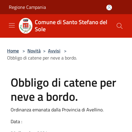
Salta al contenuto principale
Regione Campania
Comune di Santo Stefano del
Sole
Home
>
Novità
>
Avvisi
>
Obbligo di catene per neve a bordo.
Obbligo di catene per
neve a bordo.
Ordinanza emanata dalla Provincia di Avellino.
Data :