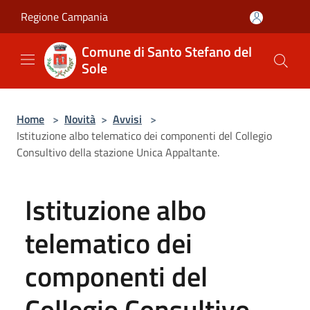
Salta al contenuto principale
Regione Campania
Comune di Santo Stefano del
Sole
Home
>
Novità
>
Avvisi
>
Istituzione albo telematico dei componenti del Collegio
Consultivo della stazione Unica Appaltante.
Istituzione albo
telematico dei
componenti del
Collegio Consultivo