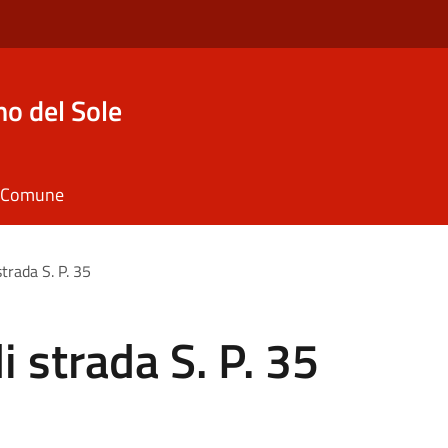
o del Sole
il Comune
trada S. P. 35
i strada S. P. 35