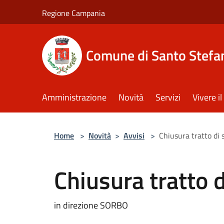
Salta al contenuto principale
Regione Campania
Comune di Santo Stefan
Amministrazione
Novità
Servizi
Vivere 
Home
>
Novità
>
Avvisi
>
Chiusura tratto di s
Chiusura tratto d
in direzione SORBO