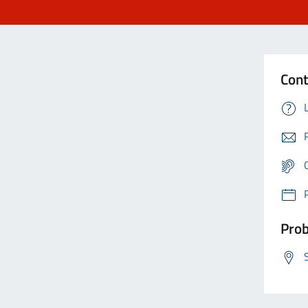
Cont
Prob