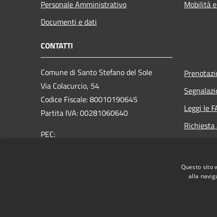
Personale Amministrativo
Mobilità e
Documenti e dati
CONTATTI
Comune di Santo Stefano del Sole
Prenotaz
Via Colacurcio, 54
Segnalazi
Codice Fiscale: 80010190645
Leggi le 
Partita IVA: 00281060640
Richiesta
PEC:
comunesantostefanodelsole@legalmail.it
Centralino Unico: +39 0825 673053
Questo sito 
alla navig