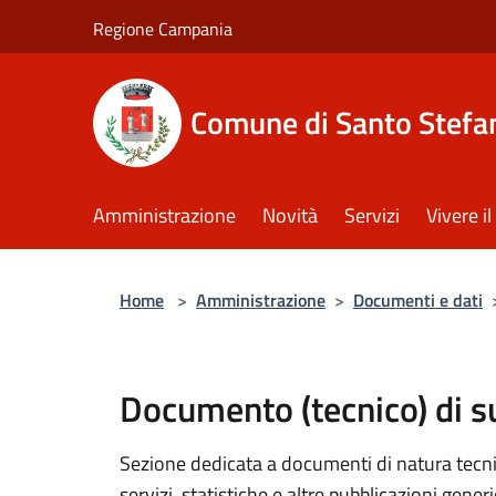
Salta al contenuto principale
Regione Campania
Comune di Santo Stefan
Amministrazione
Novità
Servizi
Vivere 
Home
>
Amministrazione
>
Documenti e dati
Documento (tecnico) di 
Sezione dedicata a documenti di natura tecnica
servizi, statistiche e altre pubblicazioni gener