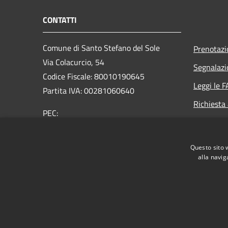
CONTATTI
Comune di Santo Stefano del Sole
Prenotaz
Via Colacurcio, 54
Segnalazi
Codice Fiscale: 80010190645
Leggi le 
Partita IVA: 00281060640
Richiesta
PEC:
comunesantostefanodelsole@legalmail.it
Centralino Unico: +39 0825 673053
Questo sito 
alla navig
RSS
Accessibilità
Privacy
Cookie
Mappa de