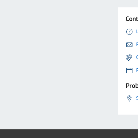
Cont
Prob