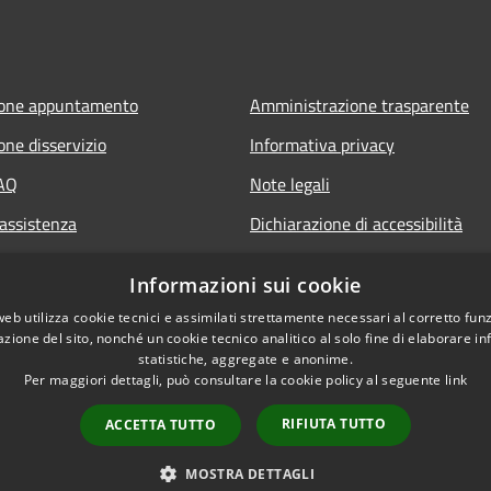
ione appuntamento
Amministrazione trasparente
one disservizio
Informativa privacy
FAQ
Note legali
 assistenza
Dichiarazione di accessibilità
Informazioni sui cookie
web utilizza cookie tecnici e assimilati strettamente necessari al corretto fu
azione del sito, nonché un cookie tecnico analitico al solo fine di elaborare i
statistiche, aggregate e anonime.
Per maggiori dettagli, può consultare la cookie policy al seguente
link
RIFIUTA TUTTO
ACCETTA TUTTO
l sito
Copyright © 2026 • Comune di Sa
MOSTRA DETTAGLI