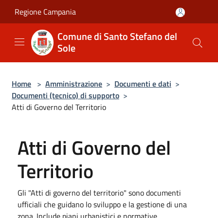
Salta al contenuto principale
Regione Campania
Comune di Santo Stefano del
Sole
Home
>
Amministrazione
>
Documenti e dati
>
Documenti (tecnico) di supporto
>
Atti di Governo del Territorio
Atti di Governo del
Territorio
Gli "Atti di governo del territorio" sono documenti
ufficiali che guidano lo sviluppo e la gestione di una
zona. Include piani urbanistici e normative.