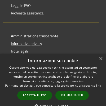
Leggi le FAQ
Richiesta assistenza
Amministrazione trasparente
Informativa privacy
Note legali
×
Dichiarazione di accessibilità
Informazioni sui cookie
Questo sito web utilizza cookie tecnici e assimilati strettamente
necessari al corretto funzionamento e alla navigazione del sito,
nonché un cookie tecnico analitico al solo fine di elaborare
informazioni statistiche, aggregate e anonime.
RSS
Copyright © 2026 • Comune di
Per maggiori dettagli, può consultare la cookie policy al seguente
link
Accessibilità
Santo Stefano del Sole •
Privacy
Municipium
Powered by
•
RIFIUTA TUTTO
ACCETTA TUTTO
Cookie
Accesso redazione
Mappa del sito
MOSTRA DETTAGLI