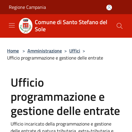
Salta al contenuto principale
Regione Campania
Comune di Santo Stefano del
Sole
Home
>
Amministrazione
>
Uffici
>
Ufficio programmazione e gestione delle entrate
Ufficio
programmazione e
gestione delle entrate
Ufficio incaricato della programmazione e gestione
delle entrate di natura tributaria, extra-tributaria e