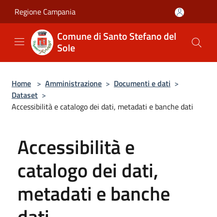
Salta al contenuto principale
Regione Campania
Comune di Santo Stefano del
Sole
Home
>
Amministrazione
>
Documenti e dati
>
Dataset
>
Accessibilità e catalogo dei dati, metadati e banche dati
Accessibilità e
catalogo dei dati,
metadati e banche
dati