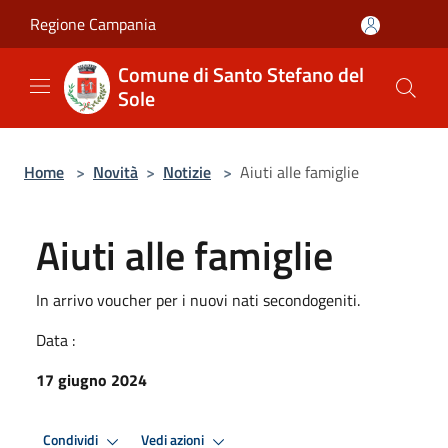
Salta al contenuto principale
Regione Campania
Comune di Santo Stefano del
Sole
Home
>
Novità
>
Notizie
>
Aiuti alle famiglie
Aiuti alle famiglie
In arrivo voucher per i nuovi nati secondogeniti.
Data :
17 giugno 2024
Condividi
Vedi azioni