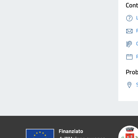
Cont
Prob