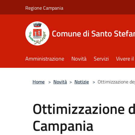
Salta al contenuto principale
Regione Campania
Comune di Santo Stefan
Amministrazione
Novità
Servizi
Vivere 
Home
>
Novità
>
Notizie
>
Ottimizzazione de
Ottimizzazione d
Campania