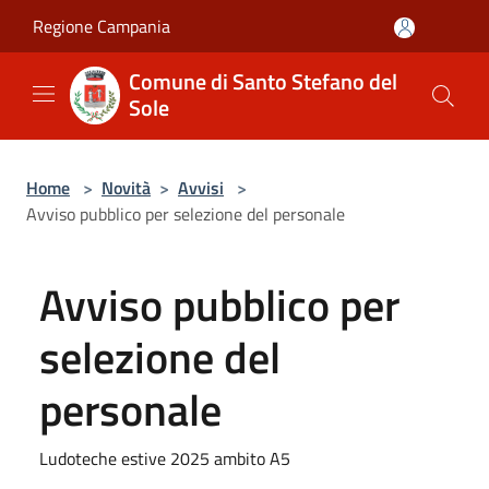
Salta al contenuto principale
Regione Campania
Comune di Santo Stefano del
Sole
Home
>
Novità
>
Avvisi
>
Avviso pubblico per selezione del personale
Avviso pubblico per
selezione del
personale
Ludoteche estive 2025 ambito A5