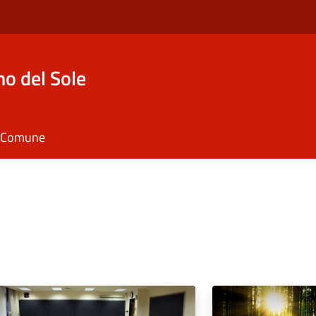
o del Sole
il Comune