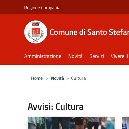
Salta al contenuto principale
Regione Campania
Comune di Santo Stefan
Amministrazione
Novità
Servizi
Vivere 
Home
>
Novità
>
Cultura
Avvisi: Cultura