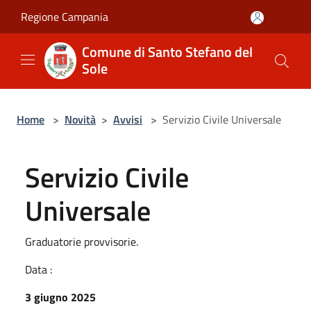
Salta al contenuto principale
Regione Campania
Comune di Santo Stefano del
Sole
Home
>
Novità
>
Avvisi
>
Servizio Civile Universale
Servizio Civile
Universale
Graduatorie provvisorie.
Data :
3 giugno 2025