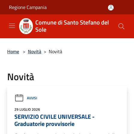
Salta al contenuto principale
Regione Campania
Comune di Santo Stefano del
Sole
Home
>
Novità
>
Novità
Novità
AVVISI
29 LUGLIO 2026
SERVIZIO CIVILE UNIVERSALE -
Graduatorie provvisorie