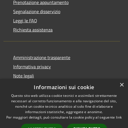
Prenotazione appuntamento
Segnalazione disservizio
Leggi le FAQ
Richiesta assistenza
Amministrazione trasparente
Informativa privacy
Note legali
×
Dichiarazione di accessibilità
Informazioni sui cookie
Questo sito web utilizza cookie tecnici e assimilati strettamente
necessari al corretto funzionamento e alla navigazione del sito,
nonché un cookie tecnico analitico al solo fine di elaborare
informazioni statistiche, aggregate e anonime.
RSS
Copyright © 2026 • Comune di
Per maggiori dettagli, può consultare la cookie policy al seguente
link
Accessibilità
Santo Stefano del Sole •
Privacy
Municipium
Powered by
•